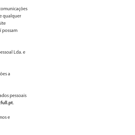
e comunicações
ue qualquer
ite
aí possam
essoal Lda. e
ções a
ados pessoais
full.pt
.
rmos e