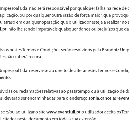
Unipessoal Lda. não será responsável por qualquer falha na rede d
aplicação, ou por qualquer outra razão de força maior, que provoq
ou atraso em qualquer operação que o utilizador esteja a realizar no s
l.pt
, não lhe sendo imputáveis quaisquer danos ou prejuízos que d
issos nestes Termos e Condições serão resolvidos pela Brandbiz Unip
ões não caberá recurso.
Unipessoal Lda. reserva-se ao direito de alterar estes Termos e Condi
ento.
úvidas ou reclamações relativas ao passatempo ou à utilização de d
res, deverão ser encaminhadas para o endereço
sonia.cancela@event
-se e/ou ao utilizar o site
www.eventfull.pt
o utilizador aceita os Te
licitados neste documento em toda a sua extensão.