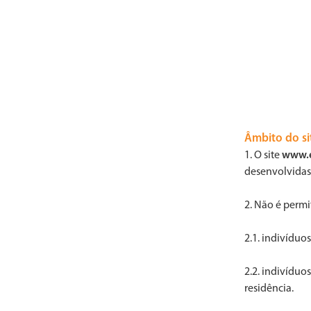
Âmbito do si
1. O site
www.e
desenvolvidas
2. Não é permi
2.1. indivíduo
2.2. indivíduo
residência.