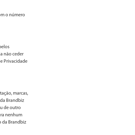
com o número
pelos
a não ceder
de Privacidade
itação, marcas,
e da Brandbiz
ou de outro
para nenhum
o da Brandbiz