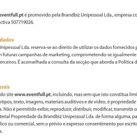
ventfull.pt
é promovido pela Brandbiz Unipessoal Lda., empresa 
ectiva 507719026.
 dados
Unipessoal Lda. reserva-se ao direito de utilizar os dados fornecidos 
em futuras campanhas de marketing, comprometendo-se igualmente 
terceiros. É aconselhada a consulta da secção que aborda a Política 
rais
do site
www.eventfull.pt
, incluindo, mas sem que isto constitua lim
tipos, texto, imagens, materiais auditivos e de vídeo, é propriedad
 Não é permitido exibir, reproduzir, distribuir, modificar, transmitir 
erial Propriedade da Brandbiz Unipessoal Lda. de forma alguma, 
ico ou comercial, sem o prévio e expresso consentimento por escrit
a.