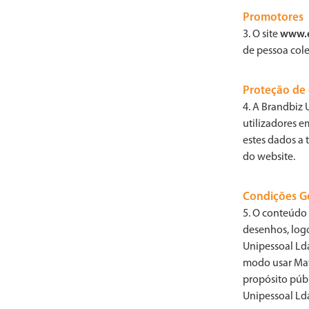
Promotores
3. O site
www.e
de pessoa col
Proteção de
4. A Brandbiz 
utilizadores 
estes dados a 
do website.
Condições Ge
5. O conteúdo 
desenhos, logo
Unipessoal Lda.
modo usar Mat
propósito públ
Unipessoal Ld